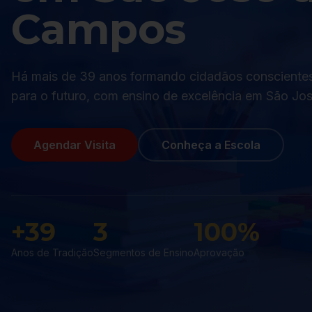
Campos
Há mais de 39 anos formando cidadãos consciente
para o futuro, com ensino de excelência em São J
Agendar Visita
Conheça a Escola
+39
3
100%
Anos de Tradição
Segmentos de Ensino
Aprovação