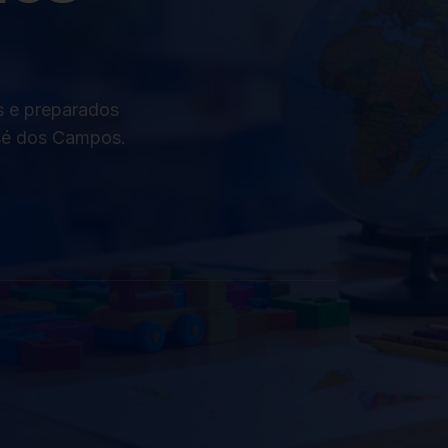
s e preparados
osé dos Campos.