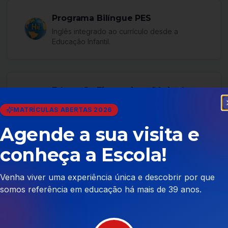
Programa Bilíngue PES
Inglês integrado ao currículo desde a
Educação Infantil.
Educação Financeira – Gênio das
Finanças
MATRÍCULAS ABERTAS 2026
Desenvolvendo desde cedo consciência
sobre consumo, planejamento e
Agende a sua visita e
responsabilidade.
conheça a Escola!
Venha viver uma experiência única e descobrir por que
somos referência em educação há mais de 39 anos.