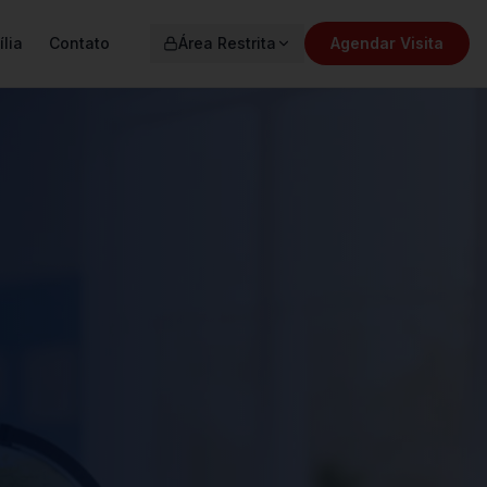
lia
Contato
Área Restrita
Agendar Visita