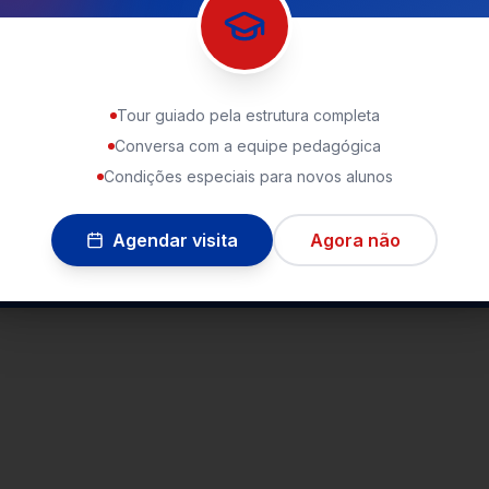
USIVO PARA AS FAMÍLIAS
Tour guiado pela estrutura completa
a de Consciência Digital
Conversa com a equipe pedagógica
Condições especiais para novos alunos
ial institucional com 10 passos práticos para proteger
 e adolescentes na vida digital, em alinhamento com o ECA
Agendar visita
Agora não