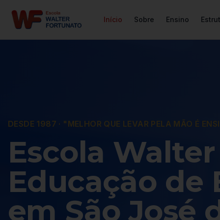
Início
Sobre
Ensino
Estru
DESDE 1987 · "MELHOR QUE LEVAR PELA MÃO É ENS
Escola Walter
Educação de 
em São José 