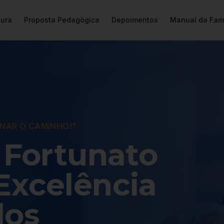
tura
Proposta Pedagógica
Depoimentos
Manual da Famí
INAR O CAMINHO!"
 Fortunato
Excelência
dos